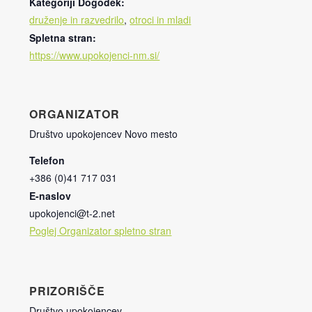
Kategoriji Dogodek:
druženje in razvedrilo
,
otroci in mladi
Spletna stran:
https://www.upokojenci-nm.si/
ORGANIZATOR
Društvo upokojencev Novo mesto
Telefon
+386 (0)41 717 031
E-naslov
upokojenci@t-2.net
Poglej Organizator spletno stran
PRIZORIŠČE
Društvo upokojencev