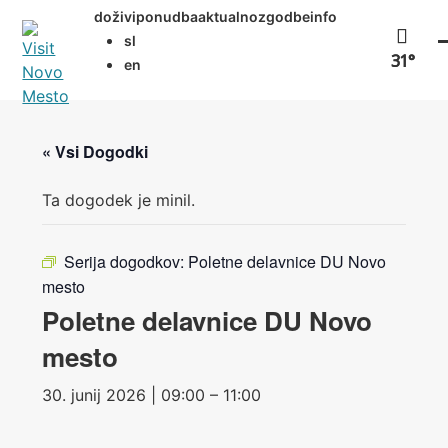
Preskoči
doživi
ponudba
aktualno
zgodbe
info
na
sl
vsebino
31°
en
« Vsi Dogodki
Ta dogodek je minil.
Serija dogodkov:
Poletne delavnice DU Novo
mesto
Poletne delavnice DU Novo
mesto
30. junij 2026 | 09:00 – 11:00