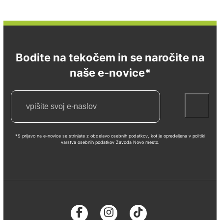
Bodite na tekočem in se naročite na
naše e-novice*
*S prijavo na e-novice se strinjate z obdelavo osebnih podatkov, kot je opredeljena v politiki
varstva osebnih podatkov Zavoda Novo mesto.