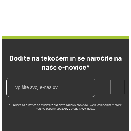
Bodite na tekočem in se naročite na
naše e-novice*
*S prijavo na e-novice se strinjate z obdelavo osebnih podatkov, kot je opredeljena v politiki
varstva osebnih podatkov Zavoda Novo mesto.