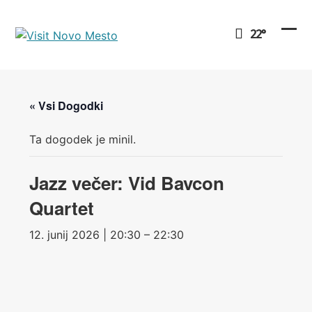
Preskoči
na
22°
vsebino
Ope
Clo
mob
mob
men
men
« Vsi Dogodki
Ta dogodek je minil.
Jazz večer: Vid Bavcon
Quartet
12. junij 2026 | 20:30 – 22:30