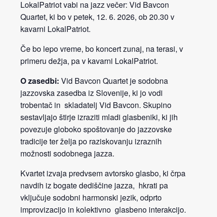
LokalPatriot vabi na jazz večer: Vid Bavcon
Quartet, ki bo v petek, 12. 6. 2026, ob 20.30 v
kavarni LokalPatriot.
Če bo lepo vreme, bo koncert zunaj, na terasi, v
primeru dežja, pa v kavarni LokalPatriot.
O zasedbi:
Vid Bavcon Quartet je sodobna
jazzovska zasedba iz Slovenije, ki jo vodi
trobentač in skladatelj Vid Bavcon. Skupino
sestavljajo štirje izraziti mladi glasbeniki, ki jih
povezuje globoko spoštovanje do jazzovske
tradicije ter želja po raziskovanju izraznih
možnosti sodobnega jazza.
Kvartet izvaja predvsem avtorsko glasbo, ki črpa
navdih iz bogate dediščine jazza, hkrati pa
vključuje sodobni harmonski jezik, odprto
improvizacijo in kolektivno glasbeno interakcijo.