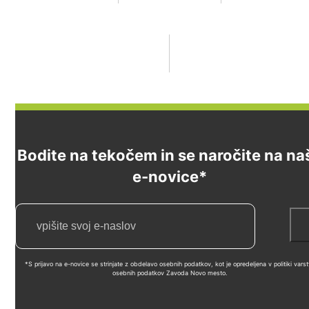
Bodite na tekočem in se naročite na na
e-novice*
*S prijavo na e-novice se strinjate z obdelavo osebnih podatkov, kot je opredeljena v politiki vars
osebnih podatkov Zavoda Novo mesto.