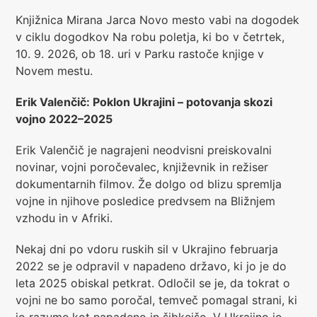
Knjižnica Mirana Jarca Novo mesto vabi na dogodek
v ciklu dogodkov Na robu poletja, ki bo v četrtek,
10. 9. 2026, ob 18. uri v Parku rastoče knjige v
Novem mestu.
Erik Valenčič: Poklon Ukrajini – potovanja skozi
vojno 2022–2025
Erik Valenčič je nagrajeni neodvisni preiskovalni
novinar, vojni poročevalec, književnik in režiser
dokumentarnih filmov. Že dolgo od blizu spremlja
vojne in njihove posledice predvsem na Bližnjem
vzhodu in v Afriki.
Nekaj dni po vdoru ruskih sil v Ukrajino februarja
2022 se je odpravil v napadeno državo, ki jo je do
leta 2025 obiskal petkrat. Odločil se je, da tokrat o
vojni ne bo samo poročal, temveč pomagal strani, ki