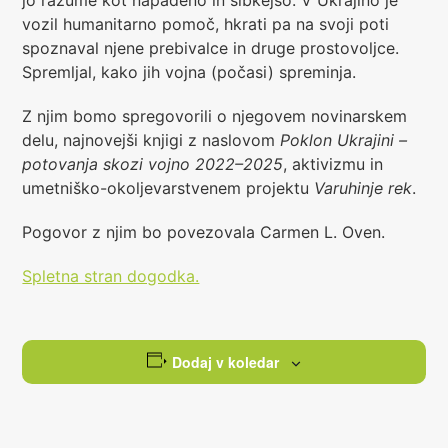
jo razume kot napadeno in šibkejšo. V Ukrajino je
vozil humanitarno pomoč, hkrati pa na svoji poti
spoznaval njene prebivalce in druge prostovoljce.
Spremljal, kako jih vojna (počasi) spreminja.
Z njim bomo spregovorili o njegovem novinarskem
delu, najnovejši knjigi z naslovom
Poklon Ukrajini –
potovanja skozi vojno 2022–2025
, aktivizmu in
umetniško-okoljevarstvenem projektu
Varuhinje rek
.
Pogovor z njim bo povezovala Carmen L. Oven.
Spletna stran dogodka.
Dodaj v koledar