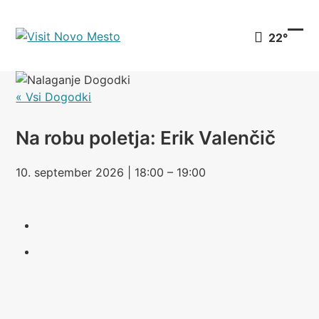
Preskoči
na
22°
vsebino
Ope
Clo
mob
mob
men
men
« Vsi Dogodki
Na robu poletja: Erik Valenčič
10. september 2026 | 18:00 – 19:00