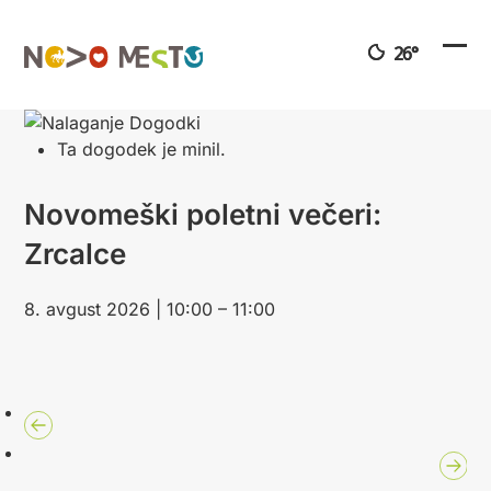
Preskoči
na
26°
vsebino
Ope
Clo
mobi
mobi
men
men
Ta dogodek je minil.
Novomeški poletni večeri:
Zrcalce
8. avgust 2026 | 10:00 – 11:00