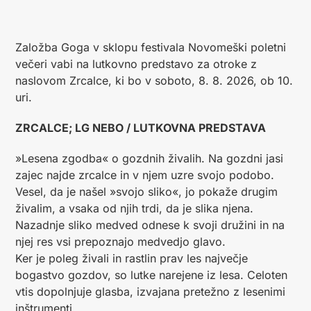
Založba Goga v sklopu festivala Novomeški poletni
večeri vabi na lutkovno predstavo za otroke z
naslovom Zrcalce, ki bo v soboto, 8. 8. 2026, ob 10.
uri.
ZRCALCE; LG NEBO / LUTKOVNA PREDSTAVA
»Lesena zgodba« o gozdnih živalih. Na gozdni jasi
zajec najde zrcalce in v njem uzre svojo podobo.
Vesel, da je našel »svojo sliko«, jo pokaže drugim
živalim, a vsaka od njih trdi, da je slika njena.
Nazadnje sliko medved odnese k svoji družini in na
njej res vsi prepoznajo medvedjo glavo.
Ker je poleg živali in rastlin prav les največje
bogastvo gozdov, so lutke narejene iz lesa. Celoten
vtis dopolnjuje glasba, izvajana pretežno z lesenimi
inštrumenti.