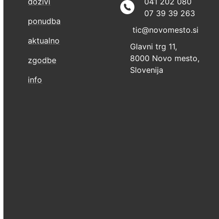
doživi
041 202 080
07 39 39 263
ponudba
tic@novomesto.si
aktualno
Glavni trg 11,
8000 Novo mesto,
zgodbe
Slovenija
info