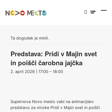
Preskoči
na
18°
vsebino
Ope
Clo
mob
mob
men
men
Ta dogodek je minil.
Predstava: Pridi v Majin svet
in poišči čarobna jajčka
2. april 2026 | 17:00 – 18:00
Supernova Novo mesto vabi na animacijsko
predstavo za otroke Pridi v Majin svet in poišči