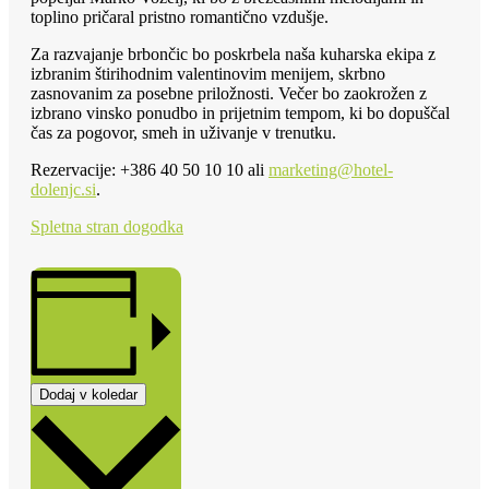
toplino pričaral pristno romantično vzdušje.
Za razvajanje brbončic bo poskrbela naša kuharska ekipa z
izbranim štirihodnim valentinovim menijem, skrbno
zasnovanim za posebne priložnosti. Večer bo zaokrožen z
izbrano vinsko ponudbo in prijetnim tempom, ki bo dopuščal
čas za pogovor, smeh in uživanje v trenutku.
Rezervacije: +386 40 50 10 10 ali
marketing@hotel-
dolenjc.si
.
Spletna stran dogodka
Dodaj v koledar