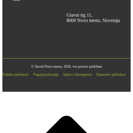
Glavni trg 11,
8000 Novo mesto, Slovenija
© Zavod Novo mesto, 2026, vse pravice pridržane
Politika zasebnosti
Pogoji poslovanja
Izjava o dostopnosti
Nastavitve piškotkov
B
T
T