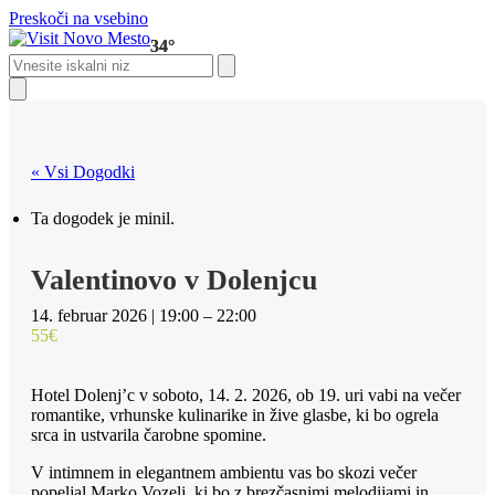
Preskoči na vsebino
34°
Open
Close
Search
mobile
mobile
menu
menu
Close
search
« Vsi Dogodki
Ta dogodek je minil.
Valentinovo v Dolenjcu
14. februar 2026 | 19:00 – 22:00
55€
Hotel Dolenj’c v soboto, 14. 2. 2026, ob 19. uri vabi na večer
romantike, vrhunske kulinarike in žive glasbe, ki bo ogrela
srca in ustvarila čarobne spomine.
V intimnem in elegantnem ambientu vas bo skozi večer
popeljal Marko Vozelj, ki bo z brezčasnimi melodijami in