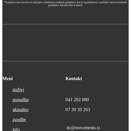
*S prijavo na e-novice se strinjate z obdelavo osebnih podatkov, kot je opredeljena v politiki varstva osebnih
podatkov Zavoda Novo mesto.
Meni
Kontakt
doživi
ponudba
041 202 080
aktualno
07 39 39 263
zgodbe
tic@novomesto.si
info