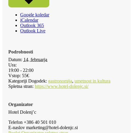
Google koledar
iCalendar
Outlook 365
Outlook Live
Podrobnosti
Datum:
14. februarja
Ura:
19:00 - 22:00
Vstop:
55€
Kategoriji Dogodek:
gastronomija
,
umetnost in kultura
Spletna stran:
https://www.hotel-dolenjc.si/
Organizator
Hotel Dolenj’c
Telefon
+386 40 501 010
E-naslov
marketing@hotel-dolenjc.si
Poglej Organizator spletno stran