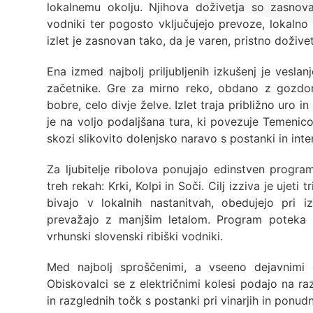
lokalnemu okolju. Njihova doživetja so zasnova
vodniki ter pogosto vključujejo prevoze, lokalno 
izlet je zasnovan tako, da je varen, pristno dožive
Ena izmed najbolj priljubljenih izkušenj je vesla
začetnike. Gre za mirno reko, obdano z gozdom
bobre, celo divje želve. Izlet traja približno uro in
je na voljo podaljšana tura, ki povezuje Temenico
skozi slikovito dolenjsko naravo s postanki in inte
Za ljubitelje ribolova ponujajo edinstven program
treh rekah: Krki, Kolpi in Soči. Cilj izziva je ujeti
bivajo v lokalnih nastanitvah, obedujejo pri i
prevažajo z manjšim letalom. Program poteka p
vrhunski slovenski ribiški vodniki.
Med najbolj sproščenimi, a vseeno dejavnimi d
Obiskovalci se z električnimi kolesi podajo na ra
in razglednih točk s postanki pri vinarjih in ponu