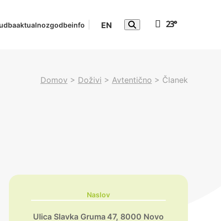
23°
EN
udba
aktualno
zgodbe
info
Domov
>
Doživi
>
Avtentično
>
Članek
Naslov
Ulica Slavka Gruma 47, 8000 Novo