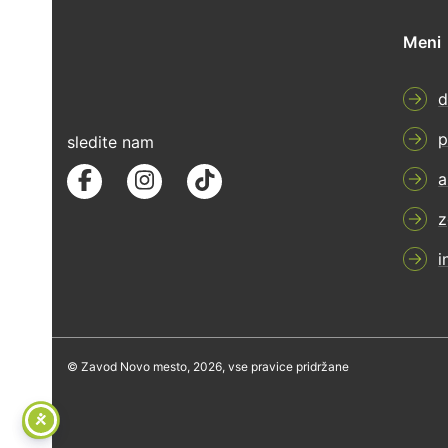
Meni
d
p
sledite nam
a
z
i
© Zavod Novo mesto, 2026, vse pravice pridržane