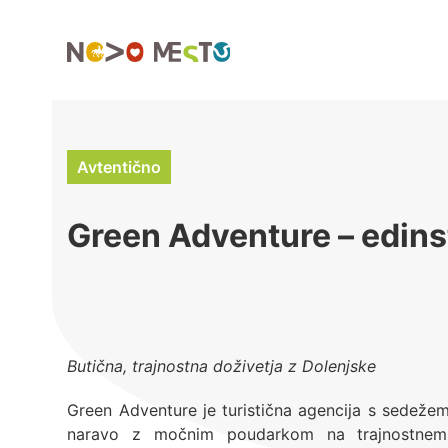
Preskoči
na
vsebino
Avtentično
Green Adventure – edins
Butična, trajnostna doživetja z Dolenjske
Green Adventure je turistična agencija s sedeže
naravo z močnim poudarkom na trajnostnem 