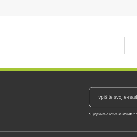
*S prijavo na e-novice se strinjate 