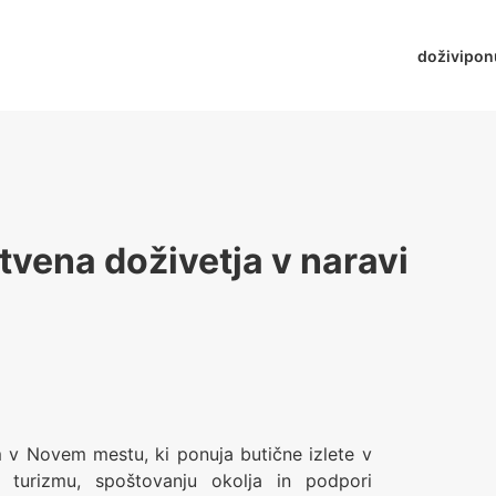
doživi
pon
tvena doživetja v naravi
m v Novem mestu, ki ponuja butične izlete v
turizmu, spoštovanju okolja in podpori