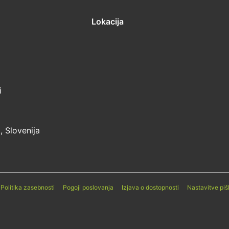
Lokacija
i
 Slovenija
Politika zasebnosti
Pogoji poslovanja
Izjava o dostopnosti
Nastavitve pi