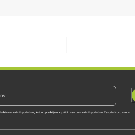
z obdelavo osebnih podatkov, kot je opredeljena v politiki varstva osebnih podatkov Zavoda Novo mesto.