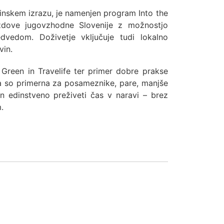
rvinskem izrazu, je namenjen program Into the
zdove jugovzhodne Slovenije z možnostjo
edvedom. Doživetje vključuje tudi lokalno
vin.
 Green in Travelife ter primer dobre prakse
tja so primerna za posameznike, pare, manjše
in edinstveno preživeti čas v naravi – brez
.