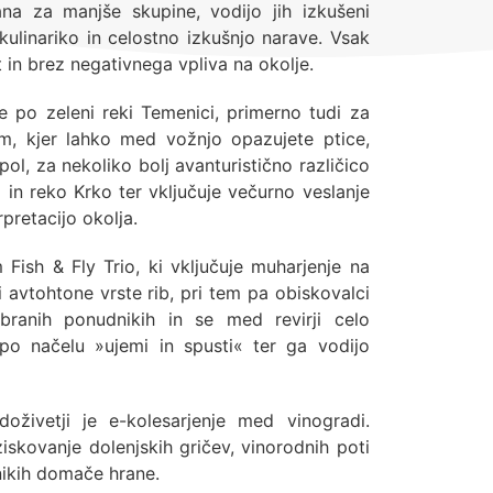
na za manjše skupine, vodijo jih izkušeni
kulinariko in celostno izkušnjo narave. Vsak
t in brez negativnega vpliva na okolje.
nje po zeleni reki Temenici, primerno tudi za
, kjer lahko med vožnjo opazujete ptice,
 pol, za nekoliko bolj avanturistično različico
 in reko Krko ter vključuje večurno veslanje
rpretacijo okolja.
 Fish & Fly Trio, ki vključuje muharjenje na
 tri avtohtone vrste rib, pri tem pa obiskovalci
zbranih ponudnikih in se med revirji celo
o načelu »ujemi in spusti« ter ga vodijo
oživetji je e-kolesarjenje med vinogradi.
ziskovanje dolenjskih gričev, vinorodnih poti
dnikih domače hrane.