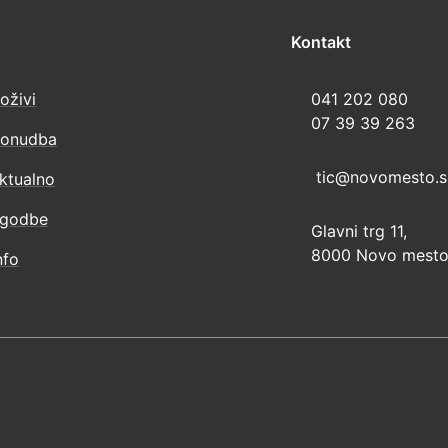
Kontakt
oživi
041 202 080
07 39 39 263
onudba
tic@novomesto.s
ktualno
godbe
Glavni trg 11,
8000 Novo mesto,
nfo