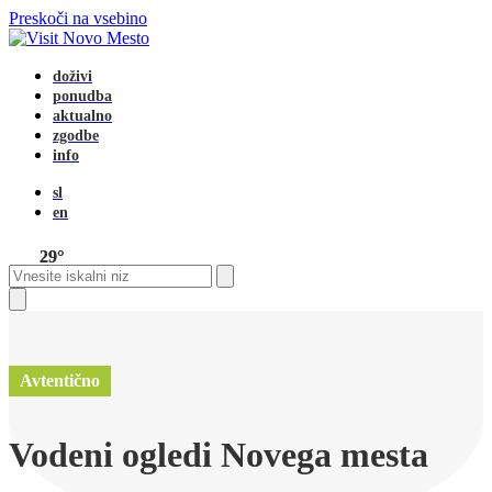
Preskoči na vsebino
doživi
ponudba
aktualno
zgodbe
info
sl
en
29°
Open
Close
Search
mobile
mobile
menu
menu
Close
search
Avtentično
Vodeni ogledi Novega mesta