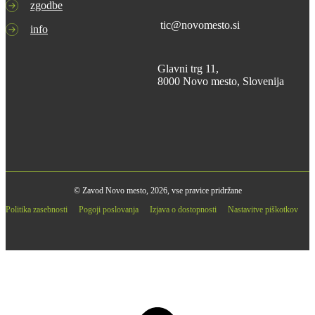
zgodbe
tic@novomesto.si
info
Glavni trg 11,
8000 Novo mesto, Slovenija
© Zavod Novo mesto, 2026, vse pravice pridržane
Politika zasebnosti
Pogoji poslovanja
Izjava o dostopnosti
Nastavitve piškotkov
B
T
T