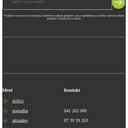
*S prijavo na e-novice se strinjate z obdelavo osebnih podatkov, kot je opredeljena v politiki varstva osebnih
podatkov Zavoda Novo mesto.
Meni
Kontakt
doživi
ponudba
041 202 080
aktualno
07 39 39 263