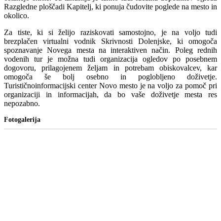
Razgledne ploščadi Kapitelj, ki ponuja čudovite poglede na mesto in
okolico.
Za tiste, ki si želijo raziskovati samostojno, je na voljo tudi
brezplačen virtualni vodnik Skrivnosti Dolenjske, ki omogoča
spoznavanje Novega mesta na interaktiven način. Poleg rednih
vodenih tur je možna tudi organizacija ogledov po posebnem
dogovoru, prilagojenem željam in potrebam obiskovalcev, kar
omogoča še bolj osebno in poglobljeno doživetje.
Turističnoinformacijski center Novo mesto je na voljo za pomoč pri
organizaciji in informacijah, da bo vaše doživetje mesta res
nepozabno.
Fotogalerija