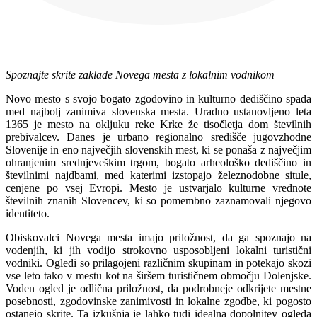
Spoznajte skrite zaklade Novega mesta z lokalnim vodnikom
Novo mesto s svojo bogato zgodovino in kulturno dediščino spada
med najbolj zanimiva slovenska mesta. Uradno ustanovljeno leta
1365 je mesto na okljuku reke Krke že tisočletja dom številnih
prebivalcev. Danes je urbano regionalno središče jugovzhodne
Slovenije in eno največjih slovenskih mest, ki se ponaša z največjim
ohranjenim srednjeveškim trgom, bogato arheološko dediščino in
številnimi najdbami, med katerimi izstopajo železnodobne situle,
cenjene po vsej Evropi. Mesto je ustvarjalo kulturne vrednote
številnih znanih Slovencev, ki so pomembno zaznamovali njegovo
identiteto.
Obiskovalci Novega mesta imajo priložnost, da ga spoznajo na
vodenjih, ki jih vodijo strokovno usposobljeni lokalni turistični
vodniki. Ogledi so prilagojeni različnim skupinam in potekajo skozi
vse leto tako v mestu kot na širšem turističnem območju Dolenjske.
Voden ogled je odlična priložnost, da podrobneje odkrijete mestne
posebnosti, zgodovinske zanimivosti in lokalne zgodbe, ki pogosto
ostanejo skrite. Ta izkušnja je lahko tudi idealna dopolnitev ogleda