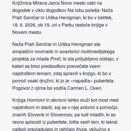
Knjižnica Mirana Jarca Novo mesto vabi na
dogodek v ciklu dogodkov Na robu poletja: Neža
Prah Seničar in Urška Henigman, ki bo v četrtek,
18. 6. 2026, ob 19. uri v Parku rastoče knjige v
Novem mestu.
Neža Prah Seničar in Urška Henigman sta
simpatični novinarki in soavtorici multimedijskega
projekta za mlade
Prvič
, ki sta priljubljeno oddajo, v
kateri se brez predsodkov posvečata vsem
najstniškim temam, zdaj spravili v knjigo, ki bo v
pomoč vsaki družini, ki jo je »napadla« puberteta.
Pogovor z njima bo vodila Carmen L. Oven.
Knjiga
Hormoni in demoni
lahko služi kot most med
najstnikom in starši, saj se v njej avtorici s pomočjo
znanih Slovenk in Slovencev, pa tudi mladih, ki so
ravno splezali iz pubertete, lotita vseh tem, ki takrat
najbolj prevladujejo in rahljajo živce, vključno s