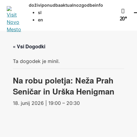
Preskoči
doživi
ponudba
aktualno
zgodbe
info
na
sl
vsebino
20°
en
« Vsi Dogodki
Ta dogodek je minil.
Na robu poletja: Neža Prah
Seničar in Urška Henigman
18. junij 2026 | 19:00 – 20:30