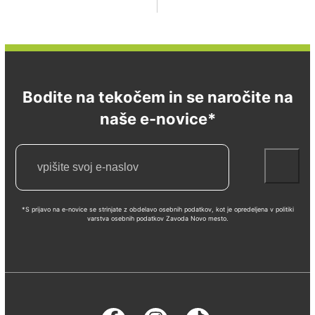
Bodite na tekočem in se naročite na
naše e-novice*
*S prijavo na e-novice se strinjate z obdelavo osebnih podatkov, kot je opredeljena v politiki
varstva osebnih podatkov Zavoda Novo mesto.