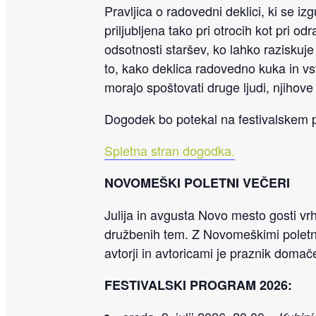
Pravljica o radovedni deklici, ki se i
priljubljena tako pri otrocih kot pri od
odsotnosti staršev, ko lahko raziskuje
to, kako deklica radovedno kuka in vst
morajo spoštovati druge ljudi, njihove
Dogodek bo potekal na festivalskem 
Spletna stran dogodka.
NOVOMEŠKI POLETNI VEČERI
Julija in avgusta Novo mesto gosti vrh
družbenih tem. Z Novomeškimi poletni
avtorji in avtoricami je praznik domač
FESTIVALSKI PROGRAM 2026: