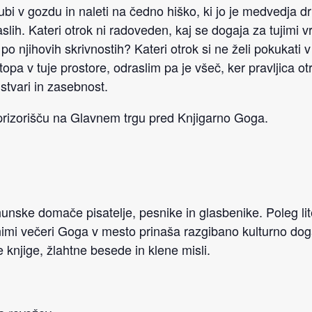
zgubi v gozdu in naleti na čedno hiško, ki jo je medvedja 
raslih. Kateri otrok ni radoveden, kaj se dogaja za tujimi 
 po njihovih skrivnostih? Kateri otrok si ne želi pokukati
opa v tuje prostore, odraslim pa je všeč, ker pravljica ot
 stvari in zasebnost.
prizorišču na Glavnem trgu pred Knjigarno Goga.
unske domače pisatelje, pesnike in glasbenike. Poleg lite
mi večeri Goga v mesto prinaša razgibano kulturno doga
e knjige, žlahtne besede in klene misli.