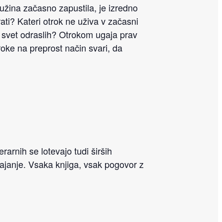
družina začasno zapustila, je izredno
vrati? Kateri otrok ne uživa v začasni
 v svet odraslih? Otrokom ugaja prav
roke na preprost način svari, da
rarnih se lotevajo tudi širših
janje. Vsaka knjiga, vsak pogovor z