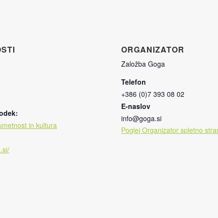
STI
ORGANIZATOR
Založba Goga
Telefon
+386 (0)7 393 08 02
E-naslov
godek:
info@goga.si
umetnost in kultura
Poglej Organizator spletno stra
.si/