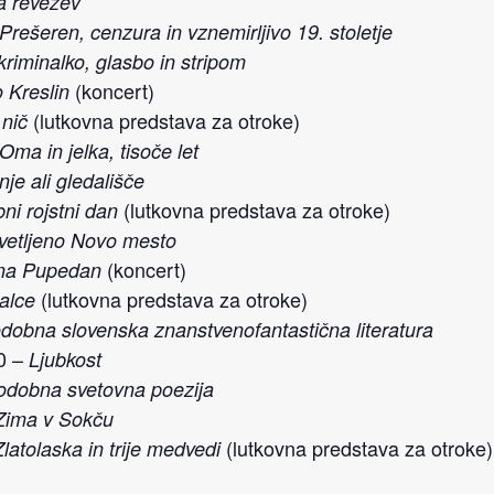
a revežev
Prešeren, cenzura in vznemirljivo 19. stoletje
riminalko, glasbo in stripom
(koncert)
 Kreslin
(lutkovna predstava za otroke)
 nič
Oma in jelka, tisoče let
enje ali gledališče
(lutkovna predstava za otroke)
ni rojstni dan
vetljeno Novo mesto
(koncert)
na Pupedan
(lutkovna predstava za otroke)
alce
dobna slovenska znanstvenofantastična literatura
00 –
Ljubkost
odobna svetovna poezija
Zima v Sokču
(lutkovna predstava za otroke)
Zlatolaska in trije medvedi