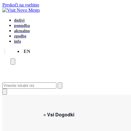
Preskoči na vsebino
doživi
ponudba
aktualno
zgodbe
info
EN
Open
Close
Search
mobile
mobile
menu
menu
Close
search
« Vsi Dogodki