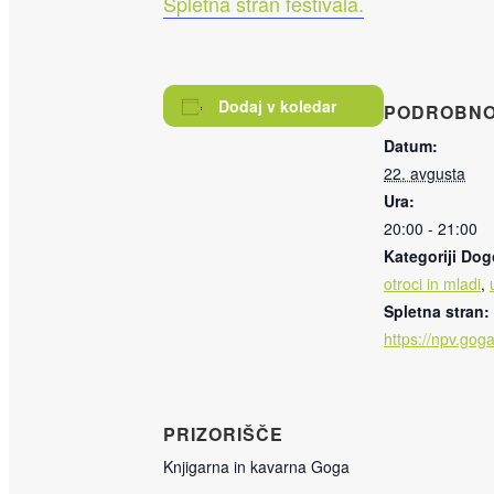
Spletna stran festivala.
Dodaj v koledar
PODROBNO
Datum:
22. avgusta
Ura:
20:00 - 21:00
Kategoriji Do
otroci in mladi
,
Spletna stran:
https://npv.goga
PRIZORIŠČE
Knjigarna in kavarna Goga