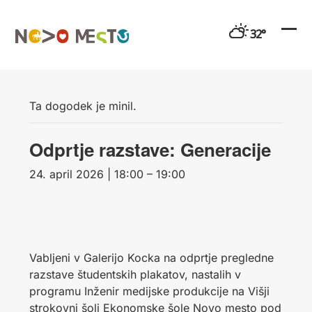
Preskoči
na
32°
vsebino
Ope
Clo
mobi
mobi
men
men
Ta dogodek je minil.
Odprtje razstave: Generacije
24. april 2026 | 18:00 – 19:00
Vabljeni v Galerijo Kocka na odprtje pregledne
razstave študentskih plakatov, nastalih v
programu Inženir medijske produkcije na Višji
strokovni šoli Ekonomske šole Novo mesto pod